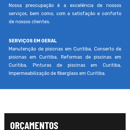
Nossa preocupação é a excelência de nossos
serviços, bem como, com a satisfação e conforto
de nossos clientes.
SERVIÇOS EM GERAL
Manutenção de pisicnas em Curitiba
,
Conserto de
pisicnas em Curitiba
,
Reformas de piscinas em
Curitiba
,
Pinturas de piscinas em Curitiba
,
Impermeabilização de fiberglass em Curitiba
.
ORÇAMENTOS